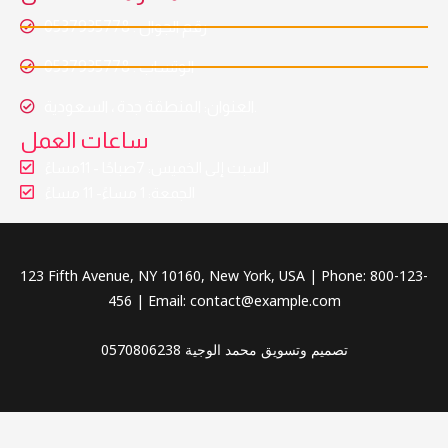
رقم الجوال : 0537935778
الوتساب : 0537935778
العنوان: المنطقة جدة ، السعودية.
ساعات العمل
السبت إلى الخميس: 7صباحًا - 11مساءً
الجمعة: 1 مساءً- 11 مساءً
123 Fifth Avenue, NY 10160, New York, USA | Phone: 800-123-
456 | Email: contact@example.com
تصميم وتسويق محمد الوجية 0570806238