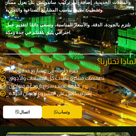
والمظلات الحديدية، إضافة إلى تركيب ساندويتش بنل بعزل ممتاز
وتشطيب نظيف يناسب المشاريع الصناعية والتجارية.
نلتزم بالجودة، الدقة، والأسعار المناسبة، ونسعى دائمًا لتقديم عمل
احترافي يليق بثقتكم في جدة ومكة.
لماذا تختارنا؟
خبرة طويلة في مشاريع جدة ومكة
تصميمات مبتكرة تناسب كل المساحات والأذواق.
خدمة عملاء سريعة ودعم متواصل.
إشراف كامل على المشروع لضمان الجودة
وتساب
اتصال