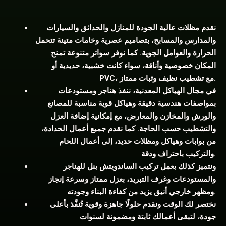
نقدم مظلات عالية الجودة للمنازل والحدائق والسيارات
والمدارس والمسابح، بتصاميم عصرية وخامات متينة تتحمل
الحرارة والعوامل الجوية. كما نوفر سواتر متنوعة تمنح
المكان خصوصية وأناقة، سواء كانت خشبية، حديدية أو
PVC، مع تشطيب نظيف وثبات ممتاز.
في مجال الهياكل المعدنية، ننفذ هناجر ومستودعات
بمواصفات هندسية دقيقة وهياكل قوية مناسبة للمصانع
والورش والمخازن والمعارض، مع إمكانية إضافة العزل
والتشطيب حسب الحاجة. كما نقدم جميع أعمال الحدادة،
من بوابات وهياكل ومظلات حديد، إلى أعمال اللحام
والتركيب باحتراف ودقة.
ونتميز كذلك بعمل تركيب الساندويتش بنل للهناجر
والمستودعات وغرف التبريد، بعزل ممتاز وسرعة إنجاز
ومظهر خارجي أنيق يزيد من كفاءة البناء وجودته.
نختصر لك الوقت ونقدم حلولًا جاهزة وقوية تُنفَّذ بأعلى
جودة، لتبقى أعمالك ثابتة ومضمونة لسنوات